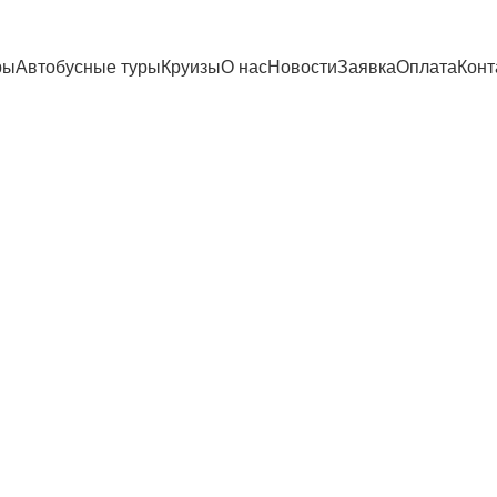
ры
Автобусные туры
Круизы
О нас
Новости
Заявка
Оплата
Конт
етхие из Екат